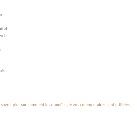
er
,
l et
 web
r
n
ire.
 savoir plus sur comment les données de vos commentaires sont utilisées
.