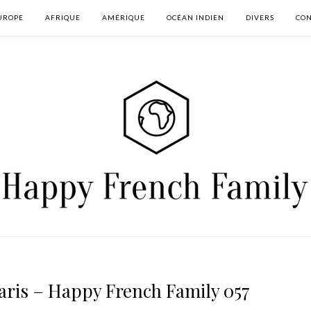
UROPE
AFRIQUE
AMÉRIQUE
OCÉAN INDIEN
DIVERS
CON
aris – Happy French Family 057