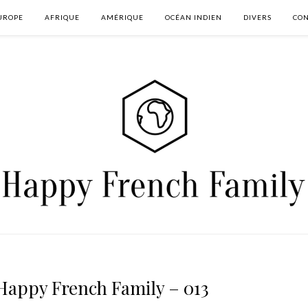
UROPE
AFRIQUE
AMÉRIQUE
OCÉAN INDIEN
DIVERS
CON
 Happy French Family – 013