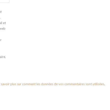
er
,
l et
 web
r
n
ire.
 savoir plus sur comment les données de vos commentaires sont utilisées
.