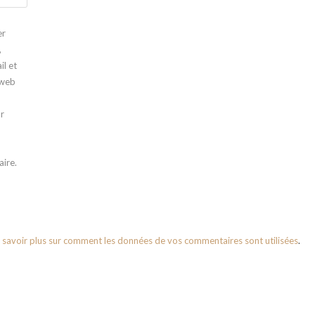
er
,
l et
 web
r
n
ire.
 savoir plus sur comment les données de vos commentaires sont utilisées
.