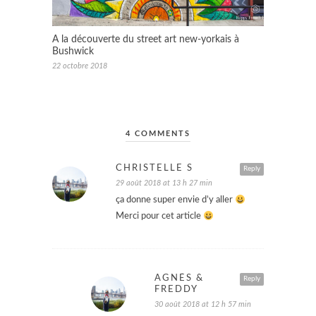
A la découverte du street art new-yorkais à
Bushwick
22 octobre 2018
4 COMMENTS
CHRISTELLE S
Reply
29 août 2018 at 13 h 27 min
ça donne super envie d’y aller
Merci pour cet article
AGNÈS &
Reply
FREDDY
30 août 2018 at 12 h 57 min