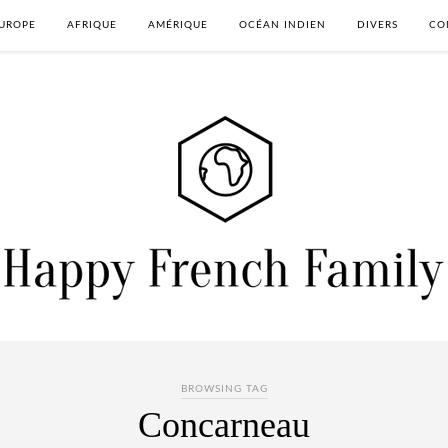
UROPE
AFRIQUE
AMÉRIQUE
OCÉAN INDIEN
DIVERS
CO
BROWSING TAG
Concarneau