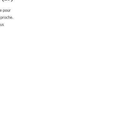
le pour
 proche.
ous